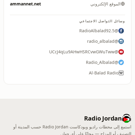
الموقع الإلكتروني
ammannet.net
وسائل التواصل الاجتماعي
@RadioAlbalad92.5
@radio_albalad
@UCcJ4qLu9AHwHSRCvwGWuTww
@Radio_Albalad
Al-Balad Radio
Radio Jordan
استمع إلى محطات راديو وبودكاست Radio Jordan حسب المدينة أو
التصنيف أو المزاج — مجانًا على أي جهاز.