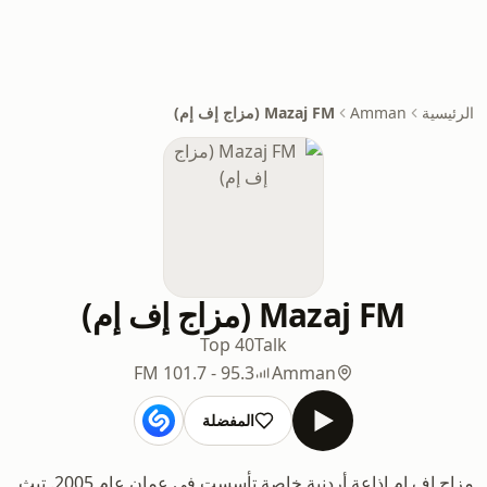
الرئيسية
Amman
Mazaj FM (مزاج إف إم)
Mazaj FM (مزاج إف إم)
Top 40
Talk
95.3 - 101.7 FM
Amman
المفضلة
مزاج إف إم إذاعة أردنية خاصة تأسست في عمان عام 2005. تبث