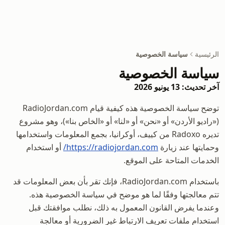
الرئيسية
سياسة الخصوصية
سياسة الخصوصية
آخر تحديث: 13 يونيو 2026
توضح سياسة الخصوصية هذه كيفية قيام RadioJordan.com
(«راديو الأردن» أو «نحن» أو «لنا» أو «الخاص بنا»)، وهو مشروع
تديره Radoxo من كييف، أوكرانيا، بجمع المعلومات واستخدامها
وحمايتها عند زيارة
https://radiojordan.com/
أو استخدام
الخدمات المتاحة على الموقع.
باستخدام RadioJordan.com، فإنك تقر بأن بعض المعلومات قد
تتم معالجتها وفقًا لما هو موضح في سياسة الخصوصية هذه.
وعندما يفرض القانون المعمول به ذلك، نطلب موافقتك قبل
استخدام ملفات تعريف الارتباط غير الضرورية أو معالجة