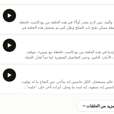
https://www.instagram.com/mpl.studio/للحجز: https://metropodlounge.com/booking Mais10
» على يوتيوب وجميع منصات البودكاست.https://appl
والنية. مين لازم يعتذر أولًا؟ في هذه الحلقة من بودكاست «لحظة
ة ممكن تفتح باب الصلح وتغيّر كتير.تم تسجيل هذه الحلقة في
استوديو https://www.instagram.com/mpl.studio/للحجز: https://metropodlounge.com/booking Mais10
ميس» على يوتيوب وجميع منصات البودكاست.https:
إيدينا.في هذه الحلقة من بودكاست «لحظة مع ميس»، نتوقف
أمان، الناس، وحتى التفاصيل الصغيرة. لما نبدأ نُقدّر، الحياة
بتتغير بدون ما شي فعليًا يتغيّر.تم تسجيل هذه الحلقة في استوديو https://www.instagram.com/mpl.studio/
لم مستعجل، الكل حاسس إنه متأخر. بس النجاح ما له توقيت
سس إنه سبقوه، إنه لسه ما وصل، أو إنه تأخر على "حلمه"...
تم تسجيل هذه الحلقة في استوديو
https://www.instagram.com/mpl.studio/للحجز: https://metropodlounge.com/booking Mais10
مزيد من الحلقات