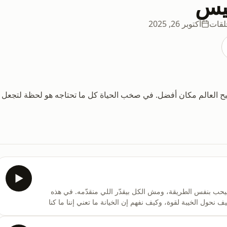
يس
أكتوبر 26, 2025
بح العالم مكان أفضل. في صخب الحياة كل ما تحتاجه هو لحظة لتجعل
حب بنفس الطريقة، ومش الكل بيقدّر اللي منقدّمه. في هذه
ل الخيبة لقوة، وكيف نفهم إن الخيانة ما تعني إننا ما كنا
ا.تم تسجيل هذه الحلقة في استوديو
https://www.instagram.com/mpl.studio/للحجز: https://metropodlounge.com/booking Mais10