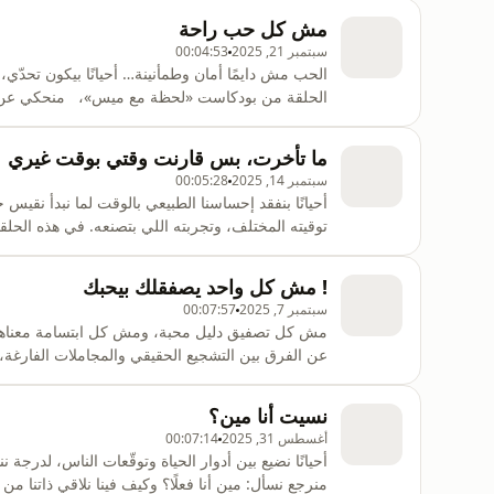
مش كل حب راحة
ttps://metropodlounge.com/booking Mais10
سبتمبر 21, 2025
00:04:53
الحب مش دايمًا أمان وطمأنينة… أحيانًا بيكون تحدّي، 
الحلقة من بودكاست «لحظة مع ميس»، منحكي عن الف
بين الاتنين لنختار اللي عنجد بيستحقنا.تم تسجيل هذه
ما تأخرت، بس قارنت وقتي بوقت غيري
:استخدموا بروموكود الخصمتابعوا
سبتمبر 14, 2025
00:05:28
أحيانًا بنفقد إحساسنا الطبيعي بالوقت لما نبدأ نقيس
توقيته المختلف، وتجربته اللي بتصنعه. في هذه ا
كيف بتسرق منّا سلامنا، وكيف نرجع نثق إن كل شي عم
في استوديو https://www.instagram.com/mpl.studio/للحجز: https://metropodlounge.com
! مش كل واحد يصفقلك بيحبك
سبتمبر 7, 2025
00:07:57
مش كل تصفيق دليل محبة، ومش كل ابتسامة معناه
عن الفرق بين التشجيع الحقيقي والمجاملات الفارغة، و
نسيت أنا مين؟
على يوتيوب وجميع منصات البودكاست.ht
أغسطس 31, 2025
00:07:14
أحيانًا نضيع بين أدوار الحياة وتوقّعات الناس، لدر
منرجع نسأل: مين أنا فعلًا؟ وكيف فينا نلاقي ذاتنا م