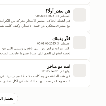
:استخدموا بروموكود الخصمتابعوا بودكاست «لحظة مع ميس
مَن يعتذر أولًا؟
أغسطس 24, 2025
00:06:44
في لحظة الخلاف، بيصير الاعتذار معركة بين الكرامة 
مع ميس»،منحكي عن قيمة الاعتذار، وكيف كلمة بسيط
:استخدموا بروموكود الخصمتابعوا بودكاست «لحظة مع 
قَدِّر نِعْمَتَك
أغسطس 3, 2025
00:08:06
كثير مرات نركض ورا اللي ناقص، وننسى اللي بين 
لحظة لنشوف النِعم اللي صرنا نعتبرها عادية… الصحة، ال
للحجز: https://metropodlounge.com/booking Mais10 :استخدموا بروموكود الخصمتابعوا بودكاست
انت مو متاخر
يوليو 27, 2025
00:08:21
في هذه الحلقة من بودكاست «لحظة مع ميس»، في عا
ثابت، ولا عمر محدد. بهالحلقة، منحكي لكل شخص حا
الحقيقة؟ إنت مو متأخر، إنت ماشي على وقتك الخاص
:استخدموا بروموكود الخصمتابعوا بودك
تحميل ال