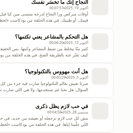
النجاح إنك ما تخسَر نفسك
:استخدموا بروموكود الخصمتاب
أكتوبر 19, 2025
00:07:57
أوقات منركض ورا النجاح لدرجة مننسى مين كنا قبل 
قيمك، أو طيبتك. في هذه الحلقة من بودكاست «لحظة
لذاتنا، لأن ما في نجاح حقيقي إذا خسرنا حالنا فيه.ت
هل التحكم بالمشاعر يعني تكتمها؟
:استخدموا بروموكود الخصمتابعوا
أكتوبر 12, 2025
00:06:20
كثير منّا بيخلط بين ضبط المشاعر وكبتها. بس الحقيق
كيف تعبّر عنه بالطريقة الصح. في هذه الحلقة من
بالمشاعر وكبتها، وكيف نلاقي التوازن بين القوة وال
هل أنت مهووس بالتكنولوجيا؟
:استخدموا بروم
أكتوبر 5, 2025
00:05:29
صرنا نعيش بعالم التكنولوجيا صارت فيه جزء من كل ل
السؤال: هل نحنا عم نستخدمها، ولا هي اللي صارت
منحكي عن هالحد الفاصل بين الاستفادة والإدمان، وك
تسجيل هذه الحلقة في استوديو https://www.instagram.com/mpl.studio/للحجز: https://metropodl
في حب لازم يظل ذكرى
سبتمبر 28, 2025
00:04:58
مش كل حب لازم نرجعله أو نعيشه من جديد. في حب و
اللي علّمنا إياها. في هذه الحلقة من بودكاست «لح
المحاولة، وكيف في علاقات قيمتها إنها تضل حكاية 