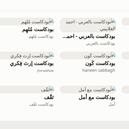
بودكاست مُلهِم
بودكاست بالعربي - احمد الغلاييني
بودكاست مُلهِم
بودكاست بالعربي
بودكاست كَون
بودكاست إرث فِكري
𝓹𝓮𝓻𝓼𝓮𝓼𝓱𝓪𝓮
haneen sabbagh
بودكاست مع أمل
ثقّف
أمل
بودكاست ثقّف