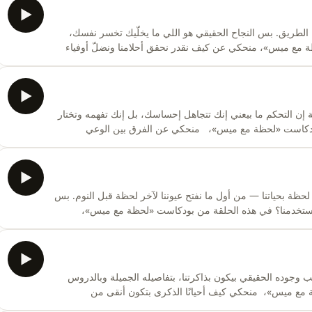
الطريق. بس النجاح الحقيقي هو اللي ما يخلّيك تخسر نفسك،
 مع ميس»، منحكي عن كيف نقدر نحقق أحلامنا ونضلّ أوفياء
م تسجيل هذه الحلقة في استوديو
https://www.instagram.com/mpl.studio/للحجز: https://metropodlounge.com/booking Mais10
ة إن التحكم ما بيعني إنك تتجاهل إحساسك، بل إنك تفهمه وتختار
 بودكاست «لحظة مع ميس»، منحكي عن الفرق بين الوعي
صدق مع أنفسنا.تم تسجيل هذه الحلقة في استوديو
https://www.instagram.com/mpl.studio/للحجز: https://metropodlounge.com/booking Mais10
حظة بحياتنا — من أول ما نفتح عيوننا لآخر لحظة قبل النوم. بس
 تستخدمنا؟ في هذه الحلقة من بودكاست «لحظة مع ميس»،
يف نرجع نسيطر على وقتنا ووعينا بدل ما نضيع بين الشاشات.تم
جوده الحقيقي بيكون بذاكرتنا، بتفاصيله الجميلة وبالدروس
ظة مع ميس»، منحكي كيف أحيانًا الذكرى بتكون أنقى من
محفورة جوّا القلب، مش واقع منعيش فيه.تم تسجيل هذه الحلقة