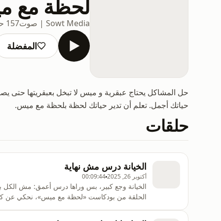
لحظة مع م
Sowt Media | صوت
157 حلقات
المفضلة
حل المشاكل يحتاج عبقرية و ميس لا تبخل بعبقريتها حتى يص
حياتك أجمل. تعلم أن تدير حياتك لحظة بلحظة مع ميس.
حلقات
الخيانة درس مش نهاية
أكتوبر 26, 2025
00:09:44
الخيانة وجع كبير، بس وراها درس أعمق: مش الكل بي
الحلقة من بودكاست «لحظة مع ميس»، نحكي عن كيف نحو
كافيين، بل إن الطرف التاني ما كان مستعد يحب مثلن