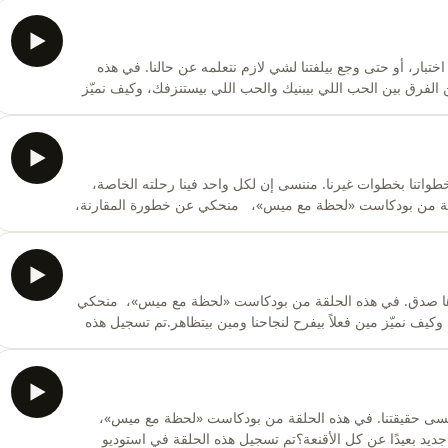
في استوديو https://www.instagram.com/mpl.studio/للحجز:
h
اختبار، أو حتى وجع بيلفتنا لشي لازم نتعلمه عن حالنا. في هذه
رق بين الحب اللي بيبنيك والحب اللي بيستنزفك، وكيف نميّز
 الحلقة في استوديو
https://www.instagram.com/mpl.studio/للحجز: https://metropodlounge.com/booking Mais10
 خطواتنا بخطوات غيرنا. مننسى إن لكل واحد فينا رحلته الخاصة،
لحلقة من بودكاست «لحظة مع ميس»، منحكي عن خطورة المقارنة،
 يصير معنا عم بيصير بالوقت الصح إلنا.تم تسجيل هذه الحلقة
ا صدق. في هذه الحلقة من بودكاست «لحظة مع ميس»، منحكي
كيف نميّز مين فعلاً بيفرح لنجاحنا ومين بيتظاهر.تم تسجيل هذه
الحلقة في استوديو https://www.instagram.com/mpl.studio/للحجز:
https://metropodlounge.com/booking Mais10 :استخدموا بروموكود الخصمتابعوا بودكاست «لحظة مع ميس»
جة ننسى حقيقتنا. في هذه الحلقة من بودكاست «لحظة مع ميس»،
ن جديد بعيدًا عن كل الأقنعة؟تم تسجيل هذه الحلقة في استوديو